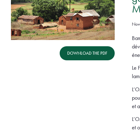
M
Nov
Bam
dév
DOWNLOAD THE PDF
éne
Le 
lam
L’O
pou
et a
L’O
et 