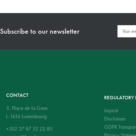
Subscribe to our newsletter
CONTACT
REGULATORY 
5, Place de la Gare
Imprint
L-1616 Luxembourg
Disclaimer
GDPR Transpar
+352 27 87 52 22 80
Privacy Statem