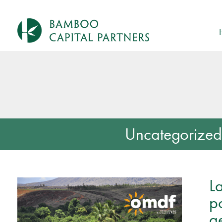
Uncategorize
L
p
g