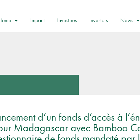
Home
Impact
Investees
Investors
News
d
ancement d’un fonds d’accès à l’é
our Madagascar avec Bamboo Cap
estionnaire de fonds mandaté par