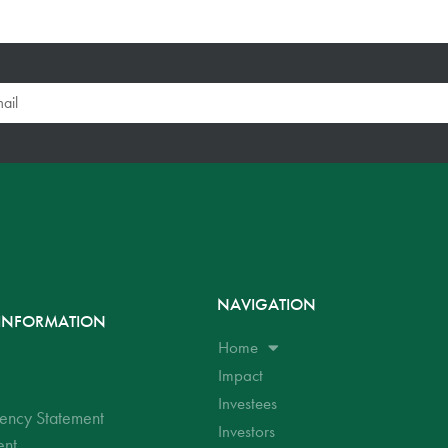
NAVIGATION
INFORMATION
Home
Impact
Investees
ency Statement
Investors
ent